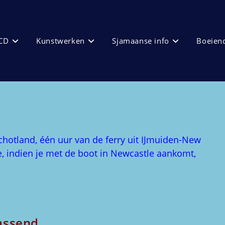
CD
Kunstwerken
Sjamaanse info
Boeiend
chotland, één uur van de ferry uit IJmuiden-New
, indien je met de boot in Newcastle aankomt,
rassend