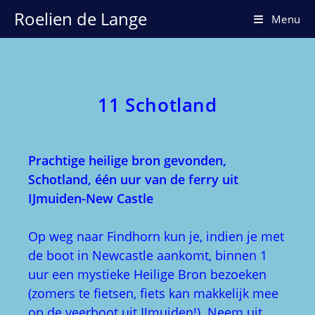
Ga
Roelien de Lange
Menu
naar
inhoud
11 Schotland
Prachtige heilige bron gevonden,
Schotland, één uur van de ferry uit
IJmuiden-New Castle
Op weg naar Findhorn kun je, indien je met
de boot in Newcastle aankomt, binnen 1
uur een mystieke Heilige Bron bezoeken
(zomers te fietsen, fiets kan makkelijk mee
op de veerboot uit IJmuiden!). Neem uit