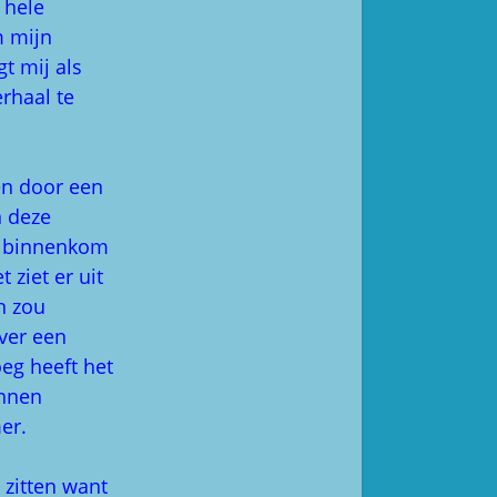
 hele
m mijn
gt mij als
rhaal te
en door een
n deze
ik binnenkom
 ziet er uit
n zou
over een
eg heeft het
innen
er.
 zitten want