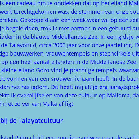
ls een cadeau om te ontdekken dat op het eiland Mal
n werk terechtgekomen was, de stemmen van onze voo
preken. Gekoppeld aan een week waar wij op een zei
e begeleidden, trok ik met partner in een gehuurd au
midden in de blauwe Middellandse Zee. In een gidsje v
de Talayottijd, circa 2000 jaar voor onze jaartelling. 
ige bouwwerken, vrouwentempels en steencirkels uit 
g op een heel aantal eilanden in de Middellandse Zee.
 kleine eiland Gozo vind je prachtige tempels waarva
 de vormen van een vrouwenlichaam heeft. In de ba
 dan het heiligdom. Dit heeft mij altijd erg aangesprok
ekte ik overblijfselen van deze cultuur op Mallorca, da
niet zo ver van Malta af ligt.
bij de Talayotcultuur
dstad Palma leidt een zonnige snelweg naar de stad