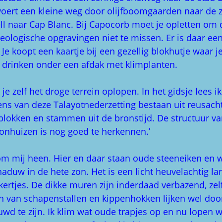
oert een kleine weg door olijfboomgaarden naar de z
l naar Cap Blanc. Bij Capocorb moet je opletten om 
eologische opgravingen niet te missen. Er is daar ee
 Je koopt een kaartje bij een gezellig blokhutje waar j
 drinken onder een afdak met klimplanten.
je zelf het droge terrein oplopen. In het gidsje lees i
ns van deze Talayotnederzetting bestaan uit reusach
lokken en stammen uit de bronstijd. De structuur va
onhuizen is nog goed te herkennen.’
 om mij heen. Hier en daar staan oude steeneiken en
duw in de hete zon. Het is een licht heuvelachtig l
kertjes. De dikke muren zijn inderdaad verbazend, zel
en van schapenstallen en kippenhokken lijken wel door
wd te zijn. Ik klim wat oude trapjes op en nu lopen w