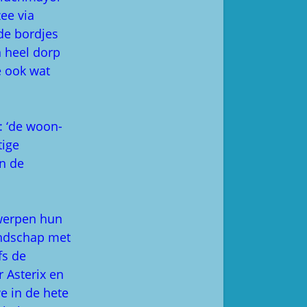
ee via
de bordjes
n heel dorp
e ook wat
k: ‘de woon-
tige
n de
 werpen hun
andschap met
fs de
 Asterix en
e in de hete