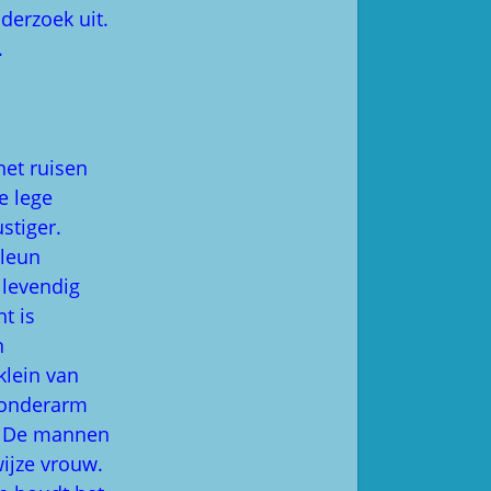
derzoek uit.
.
 het ruisen
e lege
stiger.
 leun
k levendig
t is
n
klein van
e onderarm
p. De mannen
ijze vrouw.