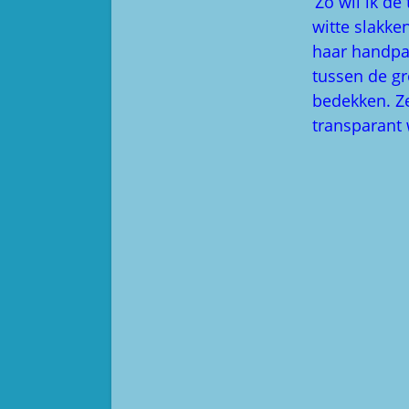
‘Zo wil ik d
witte slakk
haar handpal
tussen de gr
bedekken. Ze
transparant 