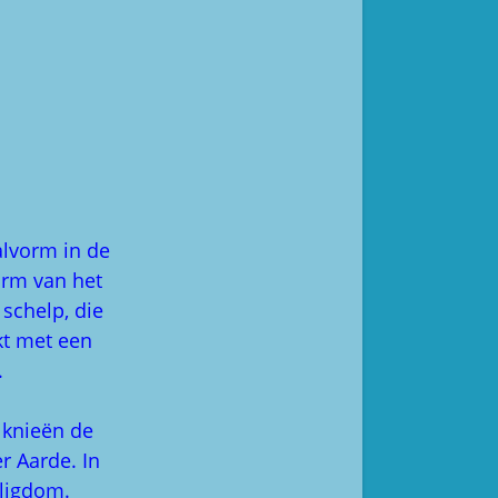
alvorm in de
orm van het
schelp, die
kt met een
.
 knieën de
r Aarde. In
iligdom.