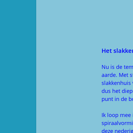
Het slakke
Nu is de tem
aarde. Met s
slakkenhuis 
dus het diep
punt in de 
Ik loop mee 
spiraalvormi
deze nederig