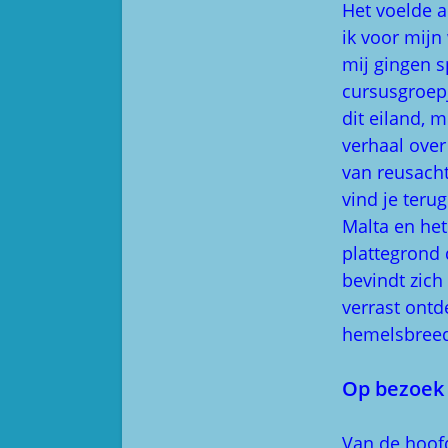
Het voelde a
ik voor mij
mij gingen s
cursusgroepj
dit eiland, 
verhaal over 
van reusacht
vind je teru
Malta en het
plattegrond
bevindt zich
verrast ontd
hemelsbreed 
Op bezoek 
Van de hoof