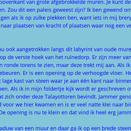
bovenkant van grote afgebrokkelde muren. Je kunt de
n. Zou dit een paleis geweest zijn? Ik ben gewend o
lgen als ik op zulke plekken ben, want iets in mij bren
aar plaatsen van kracht of plaatsen waar nog een ve
nu ook aangetrokken langs dit labyrint van oude mur
op de verste hoek van het ruïnedorp. Er zijn meer va
n ronde torens te zien, maar deze trekt mij aan. Als 
 gebeuren. Er is een opening op de verhoogde vloer. Het
t lage kast van steen waar je aan één kant naar binne
en. Als ik in mijn foldertje kijk wordt er geschreven 
t zich onder deze Talayottoren bevindt. Jammer geno
 voor we hier kwamen en is er veel natte klei naar b
e opening is nu te klein en dat vind ik heel erg jamm
haduw van een muur en daar ga ik op een brede steen