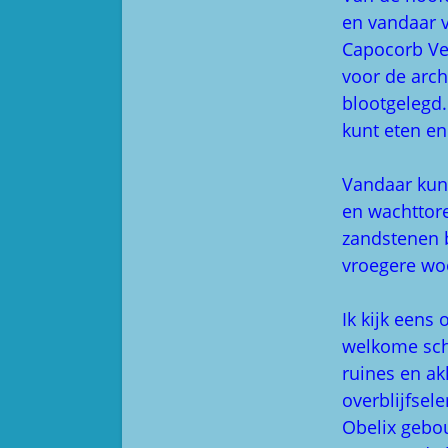
en vandaar v
Capocorb Vel
voor de arch
blootgelegd.
kunt eten en
Vandaar kun 
en wachttore
zandstenen b
vroegere wo
Ik kijk eens
welkome scha
ruines en ak
overblijfsel
Obelix gebou