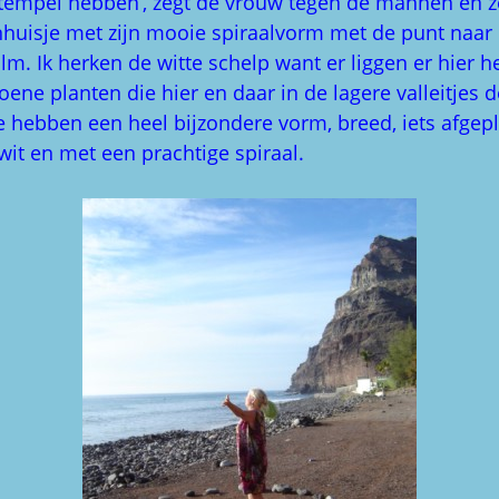
e tempel hebben’, zegt de vrouw tegen de mannen en z
enhuisje met zijn mooie spiraalvorm met de punt naa
m. Ik herken de witte schelp want er liggen er hier h
oene planten die hier en daar in de lagere valleitjes 
 hebben een heel bijzondere vorm, breed, iets afgepla
wit en met een prachtige spiraal.