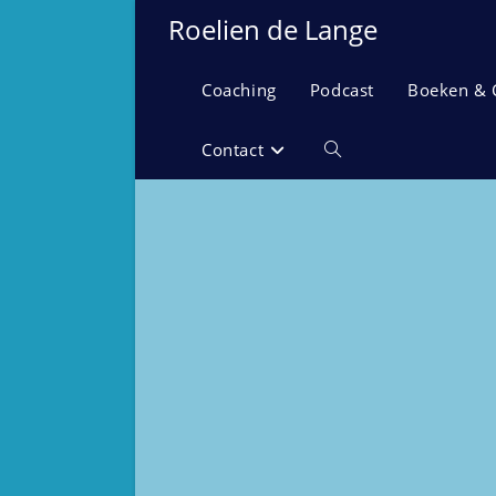
Ga
Roelien de Lange
naar
inhoud
Coaching
Podcast
Boeken & 
Contact
Toggle
website
zoeken