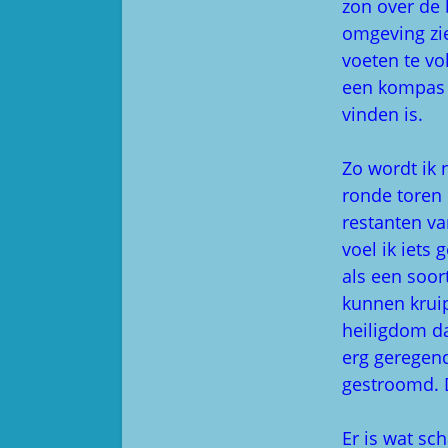
zon over de 
omgeving zie
voeten te vo
een kompas n
vinden is.
Zo wordt ik 
ronde toren 
restanten va
voel ik iets
als een soor
kunnen kruip
heiligdom da
erg geregend
gestroomd. D
Er is wat sc