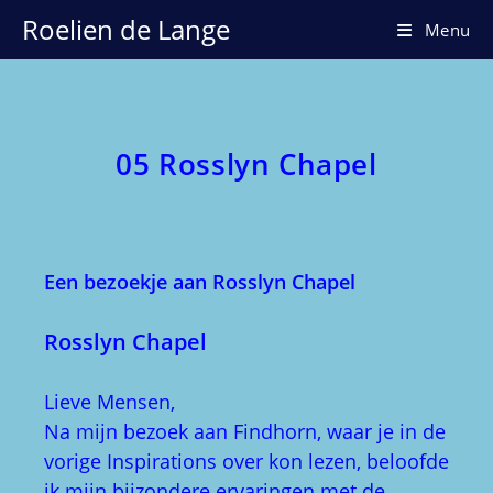
Ga
Roelien de Lange
Menu
naar
inhoud
05 Rosslyn Chapel
Een bezoekje aan Rosslyn Chapel
Rosslyn Chapel
Lieve Mensen,
Na mijn bezoek aan Findhorn, waar je in de
vorige Inspirations over kon lezen, beloofde
ik mijn bijzondere ervaringen met de