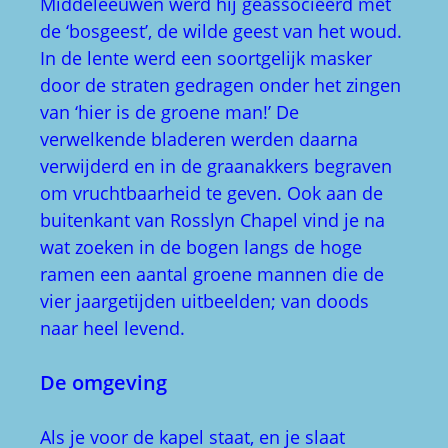
buitenkant van Rosslyn Chapel vind je na
wat zoeken in de bogen langs de hoge
ramen een aantal groene mannen die de
vier jaargetijden uitbeelden; van doods
naar heel levend.
De omgeving
Als je voor de kapel staat, en je slaat
linksaf, neem dan niet het eerste hek rechts
met een wandelbordje, maar een volgende
afslag; een pad met hoge bomen en
muurtjes rechts. Dit leidt naar het mooiste
stuk van het ravijn. Als je de oudste bomen
in het ravijn wilt zien, moet je na circa 100
meter links over een lage stenen muur