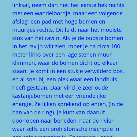
klimmen, waar de bomen dicht op elkaar
staan. Je komt in een stukje verwilderd bos,
en al snel bij een plek waar een landhuis
heeft gestaan. Daar vind je zeer oude
kastanjebomen met een vriendelijke
energie. Ze lijken sprekend op enten, (In de
ban van de ring). Je kunt van daaruit
doorlopen naar beneden, naar de rivier
waar zelfs een prehistorische inscriptie in
een rots gevonden is. En vergeet vooral
niet te luisteren naar het geluid dat jou
mee kan voeren naar een ruimere wereld.
Als je voor de kapel slaat, en je slaat rechts
af, en dan direct links, dan loop je door een
holle weg naar beneden. Eerste weg links,
tussen twee begraafplaatsen en je komt bij
de ruïne van het Rosslyn kasteel. Ga je daar