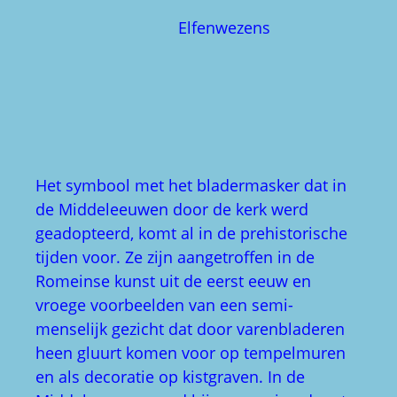
Het symbool met het bladermasker dat in
de Middeleeuwen door de kerk werd
geadopteerd, komt al in de prehistorische
tijden voor. Ze zijn aangetroffen in de
Romeinse kunst uit de eerst eeuw en
vroege voorbeelden van een semi-
menselijk gezicht dat door varenbladeren
heen gluurt komen voor op tempelmuren
en als decoratie op kistgraven. In de
Middeleeuwen werd hij geassocieerd met
de ‘bosgeest’, de wilde geest van het woud.
In de lente werd een soortgelijk masker
door de straten gedragen onder het zingen
van ‘hier is de groene man!’ De
verwelkende bladeren werden daarna
verwijderd en in de graanakkers begraven
om vruchtbaarheid te geven. Ook aan de