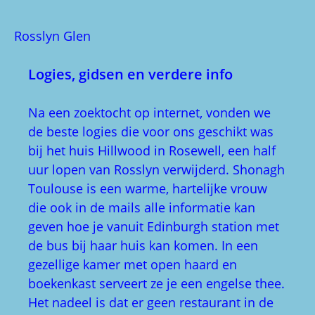
Wij zijn met Jackie Queally van Celtic Trails
op pad geweest. Wij kunnen haar jammer
genoeg niet aanraden als gids.
Een gids in Rosslyn Chapel zelf is Fiona
Bayaud,
fionabayoud@yahoo.co.nz
Ze heet nu Fiona Scott. Als je haar alleen
hebt, vertelt ze je enthousiast over haar
groene mannen en vrouwen onderzoek.
Kijk op
www.rosslynchapel.org.uk
voor
openingstijden.
Email eventueel:
rosslynch@aol.com
. Ook