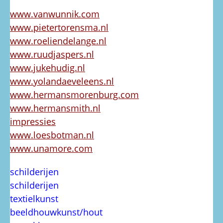
www.vanwunnik.com
www.pietertorensma.nl
www.roeliendelange.nl
www.ruudjaspers.nl
www.jukehudig.nl
www.yolandaeveleens.nl
www.hermansmorenburg.com
www.hermansmith.nl
impressies
www.loesbotman.nl
www.unamore.com
schilderijen
schilderijen
textielkunst
beeldhouwkunst/hout