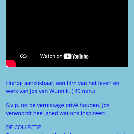
Hierbij aanklikbaar, een film van het leven en
werk van Jos van Wunnik. ( 45 min.)
S.v.p. tot de vernissage privé houden. Jos
verwoordt heel goed wat ons inspireert.
DE COLLECTIE