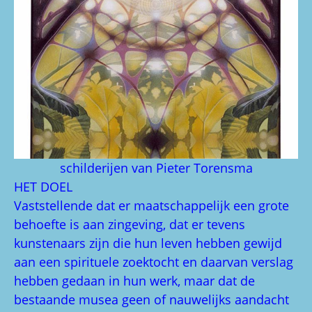
schilderijen van Pieter Torensma
HET DOEL
Vaststellende dat er maatschappelijk een grote
behoefte is aan zingeving, dat er tevens
kunstenaars zijn die hun leven hebben gewijd
aan een spirituele zoektocht en daarvan verslag
hebben gedaan in hun werk, maar dat de
bestaande musea geen of nauwelijks aandacht