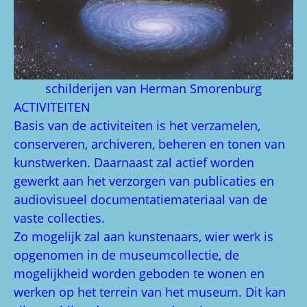
schilderijen van Herman Smorenburg
ACTIVITEITEN
Basis van de activiteiten is het verzamelen,
conserveren, archiveren, beheren en tonen van
kunstwerken. Daarnaast zal actief worden
gewerkt aan het verzorgen van publicaties en
audiovisueel documentatiemateriaal van de
vaste collecties.
Zo mogelijk zal aan kunstenaars, wier werk is
opgenomen in de museumcollectie, de
mogelijkheid worden geboden te wonen en
werken op het terrein van het museum. Dit kan