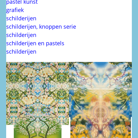
pastel kunst
grafiek
schilderijen
schilderijen, knoppen serie
schilderijen
schilderijen en pastels
schilderijen